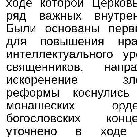
ходе которой Церков
ряд важных внутре
Были основаны перв
для повышения нра
интеллектуального у
священников, напр
искоренение злоу
реформы коснулись
монашеских орд
богословских кон
уточнено в ходе Т