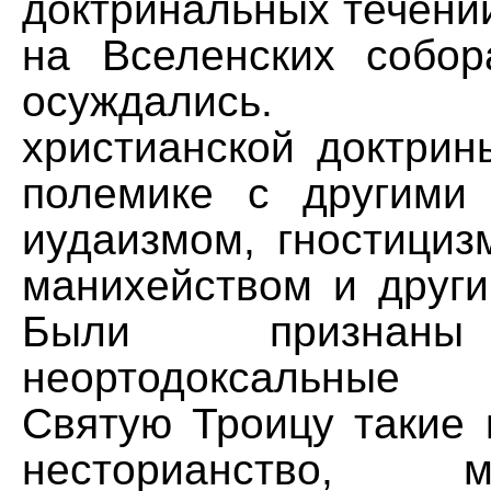
доктринальных течени
на Вселенских собо
осуждались. Ст
христианской доктрин
полемике с другими
иудаизмом, гностициз
манихейством и други
Были признан
неортодоксальные
Святую Троицу такие 
несторианство, мо