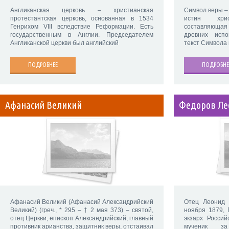
Англиканская церковь – христианская
Символ веры – 
протестантская церковь, основанная в 1534
истин хри
Генрихом VIII вследствие Реформации. Есть
составляющая 
государственным в Англии. Председателем
древних исп
Англиканской церкви был английский
текст Символа
ПОДРОБНЕЕ
ПОДРОБНЕ
Афанасий Великий
Федоров Ле
Афанасий Великий (Афанасий Александрийский
Отец Леонид 
Великий) (греч., * 295 – † 2 мая 373) – святой,
ноября 1879, 
отец Церкви, епископ Александрийский; главный
экзарх Россий
противник арианства, защитник веры, отстаивал
мученик за