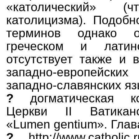
«католический» (ч
католицизма). Подобн
терминов однако о
греческом и латин
отсутствует также и 
западно-европейск
западно-славянских яз
?
догматическая ко
Церкви II Ватикан
«Lumen gentium». Глав
?
http://www.catholic.r