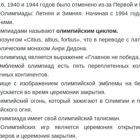
6, 1940 и 1944 годов было отменено из-за Первой и
 Олимпиады: Летняя и Зимняя. Начиная с 1994 го
ними.
импиадами называют
олимпийским циклом.
унгом «Citius, altius, fortius», что в переводе с л
олическим монахом Анри Дидона.
олимпиад является выражение «Главное не победа, 
мблемой олимпиад есть пять переплетенных кол
чных континентов.
ище с изображением олимпийской эмблемы на б
пускается во время церемонии закрытия.
импийский огонь, который зажигают в Олимпии и п
ского огня.
олимпиада имеет свой олимпийский талисман.
Олимпийских игр является церемония открыти
зеров и церемония закрытия.