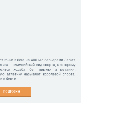
рт гонки в беге на 400 м с барьерами Легкая
етика – олимпийский вид спорта, к которому
осятся ходьба, бег, прыжки и метания.
кую атлетику называют королевой спорта.
и в беге с
ПОДРОБНЕЕ