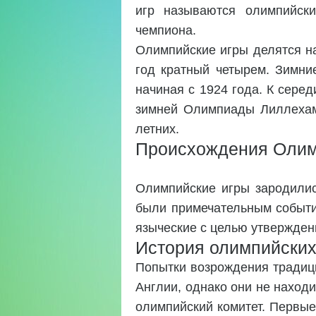
игр называются олимпийски
чемпиона.
Олимпийские игры делятся на
год кратный четырем. Зимни
начиная с 1924 года. К сере
зимней Олимпиады Лиллехамм
летних.
Происхождения Олим
Олимпийские игры зародилис
были примечательным событи
языческие с целью утвержден
История олимпийских
Попытки возрождения традици
Англии, однако они не наход
олимпийский комитет. Первые