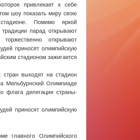
которое привлекает к себе
том шоу показать миру свою
стадионе. Помимо яркой
о традиции парад открывают
 торжественно открывают
судей приносят олимпийскую
ийским стадионом зажигается
 стран выходят на стадион
на Мельбурнский Олимпиаде
о флага делегации страны-
судей приносят олимпийскую
оме главного Олимпийского