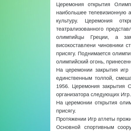
Церемония открытия Олимпи
наибольшее телевизионную а
культуру. Церемония от
театрализованного представ
олимпийцы Греции, а зам
високоставлени чиновники с
присягу. Поднимается олимпи
олимпийский огонь, принесен
На церемонии закрытия игр
единственным толпой, смеш
1956. Церемония закрытия 
организатора следующих Игр.
На церемонии открытия олим
присягу.
Протяжении Игр атлеты прож
Основной спортивным соору