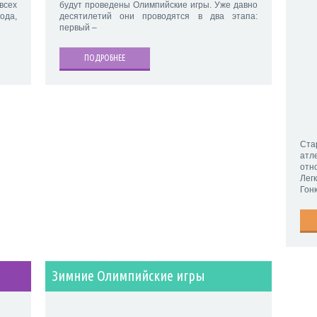
сех
будут проведены Олимпийские игры. Уже давно
ода,
десятилетий они проводятся в два этапа:
первый –
ПОДРОБНЕЕ
Ста
атл
отн
Лег
Гонк
Зимние Олимпийские игры