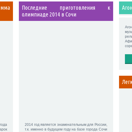
амма
Последние приготовления к
Аго
олимпиаде 2014 в Сочи
Аго
му
рел
Афи
сор
Лег
года
2014 год является знаменательным для России,
арок
т.к. именно в будущем году на базе города Сочи