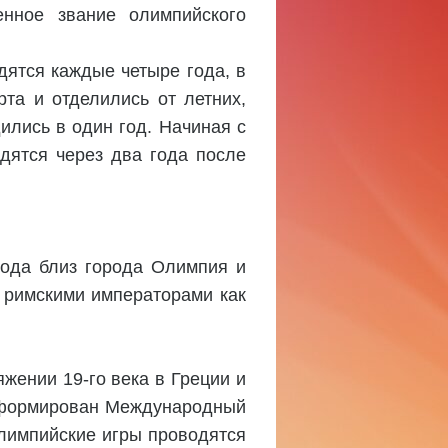
енное звание олимпийского
дятся каждые четыре года, в
та и отделились от летних,
ились в один год. Начиная с
дятся через два года после
года близ города Олимпия и
 римскими императорами как
жении 19-го века в Греции и
л сформирован Международный
Олимпийские игры проводятся