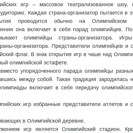
йских игр – массовое театрализованное шоу, 
удиторию. Каждая страна-организатор пытается в э
крытия проводится обычно на Олимпийском 
ления она включает в себя парад олимпийцев. П
ыкают олимпийцы страны-организатора. Игры
траны-организатора. Представители олимпийцев и 
йский флаг. В знак открытия игр в чаше над Олимп
ный олимпийской эстафете.
 вместо упорядоченного парада олимпийцы разных
авшись между собой. Такая традиция зародилась 
Олимпиады включает в себя передачу олимпийског
пийских игр избранные представители атлетов и 
ивающих в Олимпийской деревне.
жением игр является Олимпийский стадион. Кр