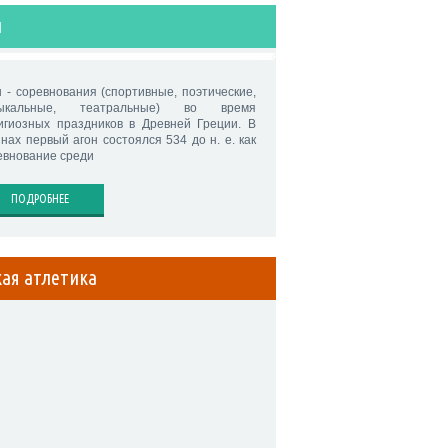
н
н - соревнования (спортивные, поэтические,
зыкальные, театральные) во время
игиозных праздников в Древней Греции. В
нах первый агон состоялся 534 до н. е. как
евнование среди
ПОДРОБНЕЕ
кая атлетика