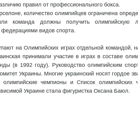
различию правил от профессионального бокса.
арселоне, количество олимпийцев ограничена опред
ли команда должны получить олимпийскую л
 федерациями видов спорта.
упают на Олимпийских играх отдельной командой, 
краинская принимали участие в играх в составе оли
ды (в 1992 году). Руководство олимпийским спор
митет Украины. Многие украинский носят гордое з
ий олимпийские чемпионы и Список олимпийских 
висимой Украине стала фигуристка Оксана Баюл.