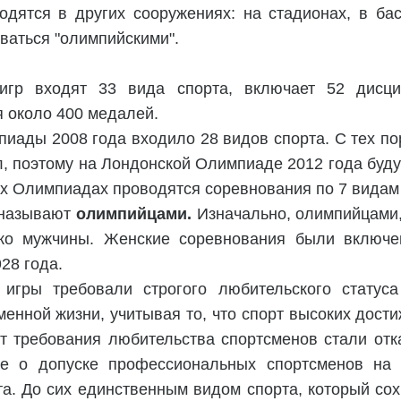
дятся в других сооружениях: на стадионах, в басс
ваться "олимпийскими".
игр входят 33 вида спорта, включает 52 дисци
 около 400 медалей.
иады 2008 года входило 28 видов спорта. С тех п
, поэтому на Лондонской Олимпиаде 2012 года буду
их Олимпиадах проводятся соревнования по 7 видам
 называют
олимпийцами.
Изначально, олимпийцами,
ько мужчины. Женские соревнования были включ
28 года.
игры требовали строгого любительского статуса
енной жизни, учитывая то, что спорт высоких дост
от требования любительства спортсменов стали отк
е о допуске профессиональных спортсменов на
а. До сих единственным видом спорта, который сох