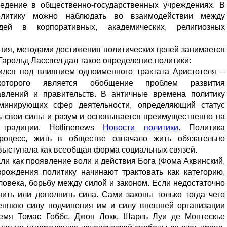
едение в общественно-государственных учреждениях. В
олитику можно наблюдать во взаимодействии между
ей в корпоративных, академических, религиозных
ния, методами достижения политических целей занимается
 Гарольд Лассвел дал такое определение политики:
ился под влиянием одноименного трактата Аристотеля –
торого является обобщение проблем развития
равлений и правительств. В античные времена политику
минирующих сфер деятельности, определяющий статус
ь свои силы и разум и основывается преимущественно на
традиции. Hotlinenews
Новости политики
. Политика
роцесс, жить в обществе означало жить обязательно
 выступала как всеобщая форма социальных связей.
али как проявление воли и действия Бога (Фома Аквинский,
зрождения политику начинают трактовать как категорию,
ловека, борьбу между силой и законом. Если недостаточно
нить или дополнить сила. Сами законы только тогда чего
треннюю силу подчинения им и силу внешней организации
ремя Томас Гоббс, Джон Локк, Шарль Луи де Монтескье