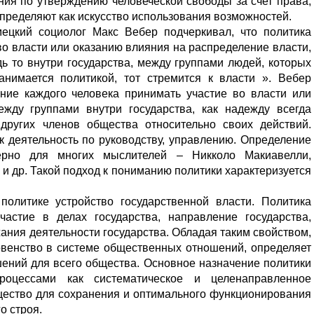
ния по утверждению человеческой свободы за счет права,
определяют как искусство использования возможностей.
мецкий социолог Макс Вебер подчеркивал, что политика
во власти или оказанию влияния на распределение власти,
дь то внутри государства, между группами людей, которых
нимается политикой, тот стремится к власти ». Вебер
ение каждого человека принимать участие во власти или
жду группами внутри государства, как надежду всегда
других членов общества относительно своих действий.
к деятельность по руководству, управлению. Определение
терно для многих мыслителей – Никколо Макиавелли,
и др. Такой подход к пониманию политики характеризуется
олитике устройство государственной власти. Политика
частие в делах государства, направление государства,
ания деятельности государства. Обладая таким свойством,
ховенство в системе общественных отношений, определяет
шений для всего общества. Основное назначение политики
оцессами как систематическое и целенаправленное
щество для сохранения и оптимального функционирования
о строя.