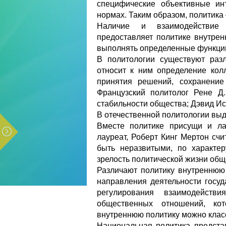
специфические объективные ин
нормах. Таким образом, политика
Наличие и взаимодействие 
предоставляет политике внутрен
выполнять определенные функции.
В политологии существуют раз
относит к ним определение кол
принятия решений, сохранение
Французский политолог Рене Д
стабильности общества; Дэвид Ис
В отечественной политологии вы
Вместе политике присущи и ла
лауреат, Роберт Кинг Мертон счи
быть неразвитыми, по характе
зрелость политической жизни обще
Различают политику внутренню
направления деятельности госуда
регулирования взаимодейст
общественных отношений, кот
внутреннюю политику можно клас
Национальная политика предста