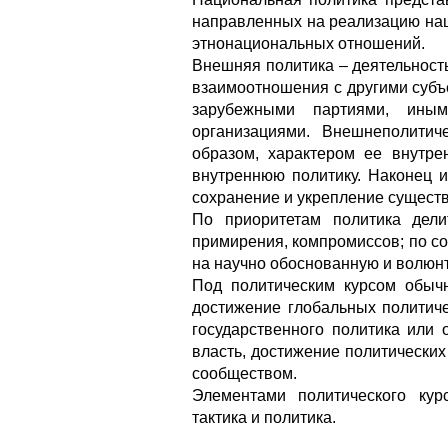
направленных на реализацию на
этнонациональных отношений.
Внешняя политика – деятельност
взаимоотношения с другими субъ
зарубежными партиями, ины
организациями. Внешнеполитич
образом, характером ее внутре
внутреннюю политику. Наконец 
сохранение и укрепление сущест
По приоритетам политика дели
примирения, компромиссов; по со
на научно обоснованную и волюнт
Под политическим курсом обыч
достижение глобальных политиче
государственного политика или
власть, достижение политически
сообществом.
Элементами политического курс
тактика и политика.