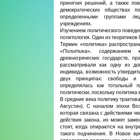
принятия решений, а также пов
демократических обществах п
определенными группами люд
учреждениях.
Изучением политического поведе
политология. Один из теоретиков
Термин «политика» распростран
«Политика»,
содержанием ко
древнегреческих государств, п
рассматривали как одну из до
индивида, возможность утвердит
двух принципах: свободы и 
определялась как тотальный п
политически, поскольку политика
В средние века политику трактов
Августин). С началом эпохи Во
которая связана с действиями че
действия закона, их может заме
стоят, когда опираются на вну
такого подчинения. В Новое в