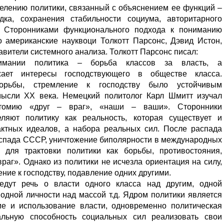
елению политики, связанный с объяснением ее функций –
дка, сохранения стабильности социума, авторитарного
п. Сторонниками функционального подхода к пониманию
 американские науквоци Толкотт Парсонс, Дэвид Истон,
авители системного анализа. Толкотт Парсонс писал:
нимании политика – борьба классов за власть, а
жает интересы господствующего в обществе класса.
орьбы, стремление к господству было устойчивым
мысли XX века. Немецкий политолог Карл Шмитт изучал
отомию «друг – враг», «наши – ваши». Сторонники
еляют политику как реальность, которая существует и
актных идеалов, а набора реальных сил. После распада
аспада СССР, уничтожение биполярности в международных
 для трактовки политики как борьбы, противостояния,
враг». Однако из политики не исчезла ориентация на силу,
ние к господству, подавление одних другими.
едут речь о власти одного класса над другим, одной
одной личности над массой т.д. Ядром политики является
ие и использование власти, одновременно политическая
альную способность социальных сил реализовать свои