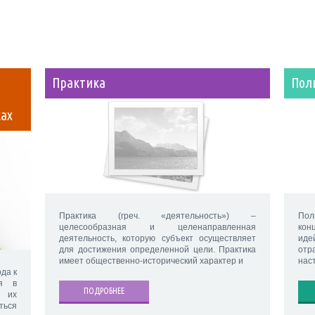
Практика
Пол
ках
Практика (греч. «деятельность») –
По
целесообразная и целенаправленная
кон
деятельность, которую субъект осуществляет
иде
для достижения определенной цели. Практика
отр
имеет общественно-исторический характер и
нас
да к
ия в
ПОДРОБНЕЕ
е их
ться