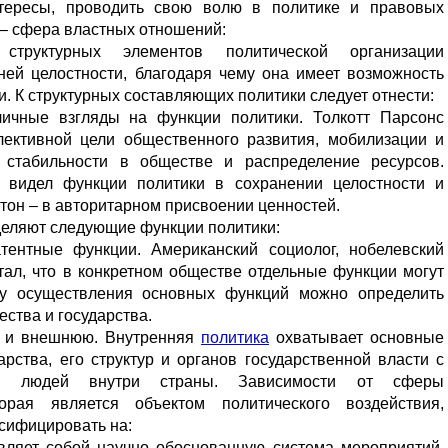
тересы, проводить свою волю в политике и правовых
 – сфера властных отношений:
структурных элементов политической организации
ней целостности, благодаря чему она имеет возможность
 К структурных составляющих политики следует отнести:
личные взгляды на функции политики. Толкотт Парсонс
лективной цели общественного развития, мобилизации и
 стабильности в обществе и распределение ресурсов.
. видел функции политики в сохранении целостности и
тон – в авторитарном присвоении ценностей.
деляют следующие функции политики:
тентные функции. Американский социолог, нобелевский
тал, что в конкретном обществе отдельные функции могут
ру осуществления основных функций можно определить
ства и государства.
ю и внешнюю. Внутренняя
политика
охватывает основные
рства, его структур и органов государственной власти с
вия людей внутри страны. Зависимости от сферы
орая является объектом политического воздействия,
сифицировать на:
вляет собой научно обоснованную система мероприятий,