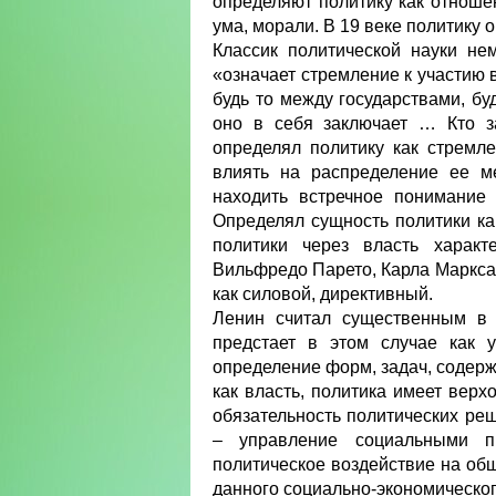
определяют политику как отноше
ума, морали. В 19 веке политику 
Классик политической науки не
«означает стремление к участию 
будь то между государствами, бу
оно в себя заключает … Кто за
определял политику как стремл
влиять на распределение ее ме
находить встречное понимание 
Определял сущность политики ка
политики через власть харак
Вильфредо Парето, Карла Маркса 
как силовой, директивный.
Ленин считал существенным в п
предстает в этом случае как у
определение форм, задач, содерж
как власть, политика имеет вер
обязательность политических ре
– управление социальными пр
политическое воздействие на об
данного социально-экономическог