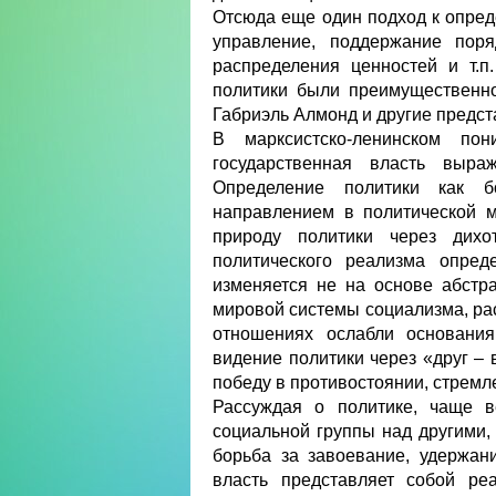
Отсюда еще один подход к опред
управление, поддержание поря
распределения ценностей и т.
политики были преимущественно
Габриэль Алмонд и другие предст
В марксистско-ленинском по
государственная власть выра
Определение политики как б
направлением в политической 
природу политики через дих
политического реализма опред
изменяется не на основе абстр
мировой системы социализма, р
отношениях ослабли основания
видение политики через «друг – 
победу в противостоянии, стремле
Рассуждая о политике, чаще в
социальной группы над другими, 
борьба за завоевание, удержан
власть представляет собой ре