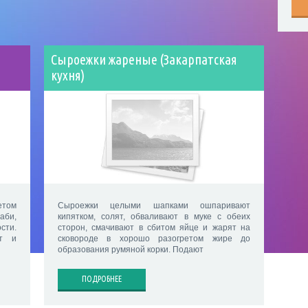
Сыроежки жареные (Закарпатская
кухня)
етом
Сыроежки целыми шапками ошпаривают
аби,
кипятком, солят, обваливают в муке с обеих
сти.
сторон, смачивают в сбитом яйце и жарят на
ют и
сковороде в хорошо разогретом жире до
образования румяной корки. Подают
ПОДРОБНЕЕ