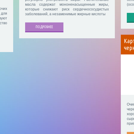
масла содержат мононенасыщенные жиры,
(ос
очих
которые снижают риск сердечнососудистых
 для
заболеваний, а незаменимые жирные кислоты
вуют
тво
ПОДРОБНЕЕ
Кар
чер
Очи
чер
хор
сы
при