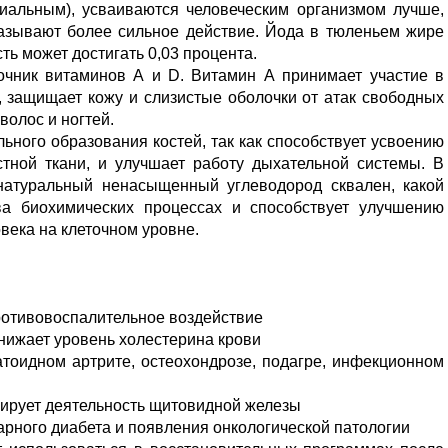
иальным), усваиваются человеческим организмом лучше,
казывают более сильное действие. Йода в тюленьем жире
сть может достигать 0,03 процента.
очник витаминов А и D. Витамин А принимает участие в
, защищает кожу и слизистые оболочки от атак свободных
волос и ногтей.
ного образования костей, так как способствует усвоению
стной ткани, и улучшает работу дыхательной системы. В
натуральный ненасыщенный углеводород сквален, какой
ва биохимических процессах и способствует улучшению
века на клеточном уровне.
ротивовоспалительное воздействие
нижает уровень холестерина крови
тоидном артрите, остеохондрозе, подагре, инфекционном
лирует деятельность щитовидной железы
арного диабета и появления онкологической патологии