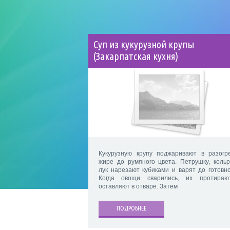
Суп из кукурузной крупы
(Закарпатская кухня)
Кукурузную крупу поджаривают в разогр
жире до румяного цвета. Петрушку, кольр
лук нарезают кубиками и варят до готовно
Когда овощи сварились, их протира
оставляют в отваре. Затем
ПОДРОБНЕЕ