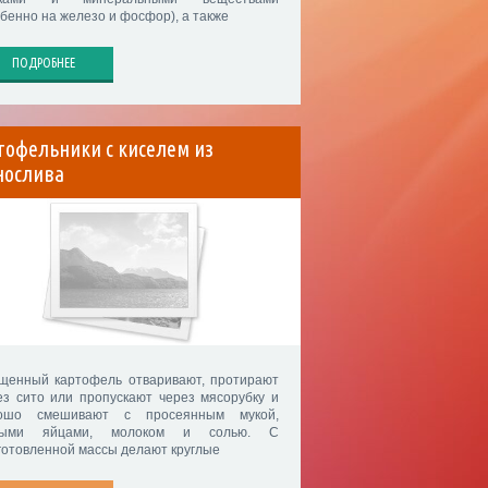
обенно на железо и фосфор), а также
ПОДРОБНЕЕ
тофельники с киселем из
нослива
щенный картофель отваривают, протирают
ез сито или пропускают через мясорубку и
ошо смешивают с просеянным мукой,
рыми яйцами, молоком и солью. С
готовленной массы делают круглые