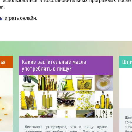
т использоваться в восстановительных программах после
и.
ры
играть онлайн.
вья
Какие растительные масла
Шпи
употреблять в пищу?
Шпи
со
Диетологи утверждают, что в пищу нужно
зна
регулярно употреблять жиры. Растительные
бе