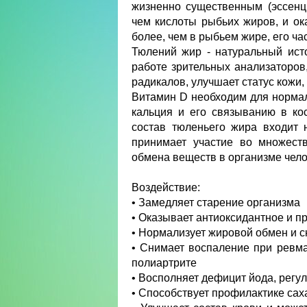
жизненно существенным (эссенц
чем кислоты рыбьих жиров, и о
более, чем в рыбьем жире, его ча
Тюлений жир - натуральный ист
работе зрительных анализаторов
радикалов, улучшает статус кожи, 
Витамин D необходим для нормаль
кальция и его связыванию в ко
состав тюленьего жира входит 
принимает участие во множест
обмена веществ в организме чело
Воздействие:
• Замедляет старение организма
• Оказывает антиоксидантное и п
• Нормализует жировой обмен и с
• Снимает воспаление при ревма
полиартрите
• Восполняет дефицит йода, регу
• Способствует профилактике сах