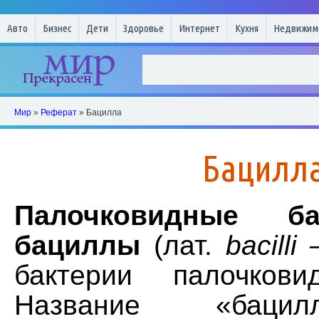
Авто
Бизнес
Дети
Здоровье
Интернет
Кухня
Недвижим
Мир
»
Реферат
» Бацилла
Бацилл
Палочковидные ба
бациллы
(лат.
bacilli
–
бактерии палочков
Название «баци