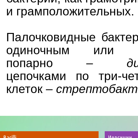
и грамположительных.
Палочковидные бактер
одиночным или с
попарно –
д
цепочками по три-ч
клеток –
стрептобакт
Bacilli
Иерсинии