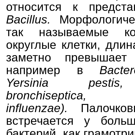
относится к предст
Bacillus.
Морфологиче
так называемые ко
округлые клетки, дли
заметно превышает
например в
Bacter
Yersinia pestis,
bronchiseрtica, 
influenzae).
Палочков
встречается у боль
бактерий, как грамотри