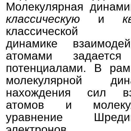
Молекулярная динами
классическую
и
к
классической мо
динамике взаимоде
атомами задается
потенциалами. В рам
молекулярной ди
нахождения сил вз
атомов и молеку
уравнение Шред
электронов.