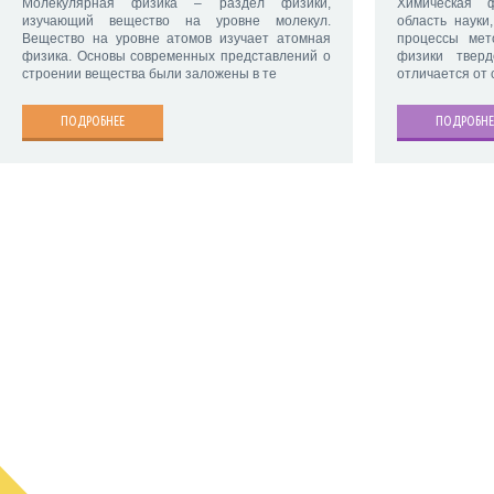
Молекулярная физика – раздел физики,
Химическая 
изучающий вещество на уровне молекул.
область науки
Вещество на уровне атомов изучает атомная
процессы мет
физика. Основы современных представлений о
физики тверд
строении вещества были заложены в те
отличается от
ПОДРОБНЕЕ
ПОДРОБНЕ