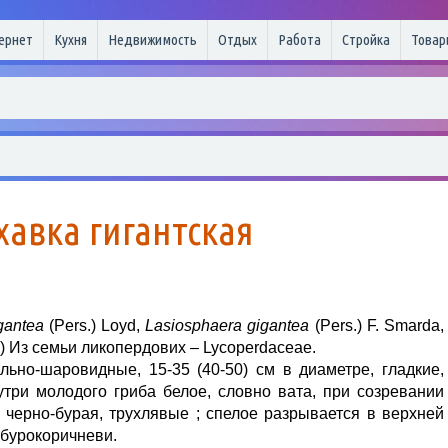
ернет
Кухня
Недвижимость
Отдых
Работа
Стройка
Товар
хавка гигантская
gantea
(Pers.) Loyd,
Lasiosphaera gigantea
(Pers.) F. Smarda,
k) Из семьи ликопердових – Lycoperdaceae.
ьно-шаровидные, 15-35 (40-50) см в диаметре, гладкие,
утри молодого гриба белое, словно вата, при созревании
 черно-бурая, трухлявые ; спелое разрывается в верхней
 бурокоричневи.