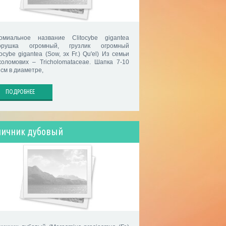
омиальное название Clitocybe gigantea
орушка огромный, грузлик огромный
tocybe gigantea (Sow, эх Fr.) Qu'el) Из семьи
холомових – Tricholomataceae. Шапка 7-10
 см в диаметре,
ПОДРОБНЕЕ
ничник дубовый