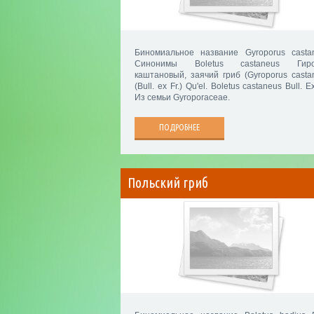
Биномиальное название Gyroporus casta
Синонимы Boletus castaneus Гиро
каштановый, заячий гриб (Gyroporus casta
(Bull. ex Fr.) Qu'el. Boletus castaneus Bull. Ex
Из семьи Gyroporaceae.
ПОДРОБНЕЕ
Польский гриб