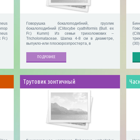
neus
Говорушка бокалоподибний, грузлик
Бин
пор
бокалоподибний (Clitocybe cyathiformis (Bull. ex
Гов
neus
Fr.) Kumm) Из семьи трихоломових –
(Cli
 Fr.)
Tricholomataceae. Шапка 4-8 см в диаметре,
три
выпукло-или плоскорозпростерта, в
(30)
ПОДРОБНЕЕ
Трутовик зонтичный
Час