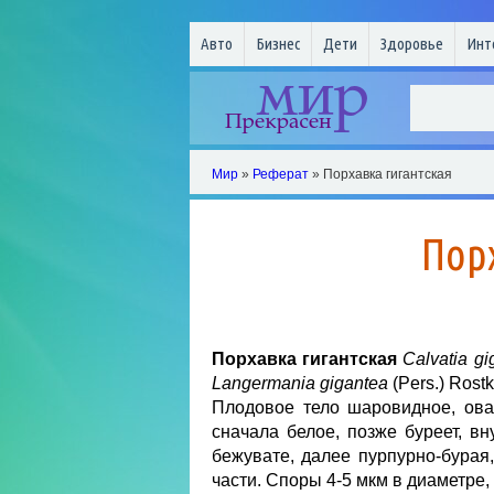
Авто
Бизнес
Дети
Здоровье
Инт
Мир
»
Реферат
» Порхавка гигантская
Пор
Порхавка гигантская
Calvatia gi
Langermania gigantea
(Pers.) Rost
Плодовое тело шаровидное, овал
сначала белое, позже буреет, вн
бежувате, далее пурпурно-бурая,
части. Споры 4-5 мкм в диаметре,