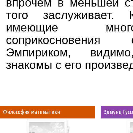
впрочем в меньшей с
того заслуживает.
имеющие мно
соприкосновения
Эмпириком, види
знакомы с его произве
Философия математики
Эдмунд Гусс