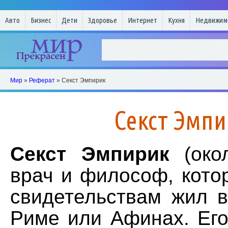
Авто
Бизнес
Дети
Здоровье
Интернет
Кухня
Недвижим
Мир
»
Реферат
» Секст Эмпирик
Секст Эмп
Секст Эмпирик
(окол
врач и философ, кото
свидетельствам жил в
Риме или Афинах. Ег