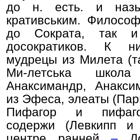
до н. есть. и назы
кративським. Филосо
до Сократа, так и
досократиков. К н
мудрецы из Милета (т
Ми-летська шко
Анаксимандр, Анаксим
из Эфеса, элеаты (Пар
Пифагор и пифаго
содержи (Левкипп и
центре ранней
–
Дос