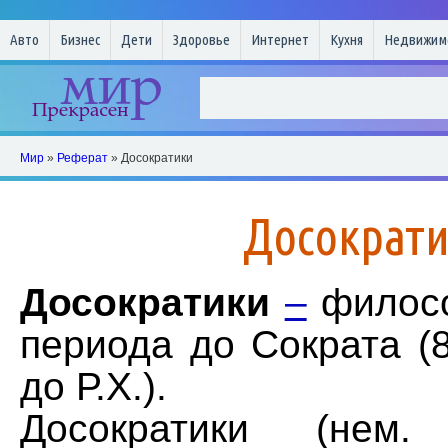
Авто
Бизнес
Дети
Здоровье
Интернет
Кухня
Недвижим
Мир
»
Реферат
» Досократики
Досократ
Досократики
–
филосо
периода до Сократа 
до Р.Х.).
Досократики (нем. V