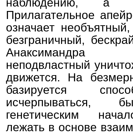
наблюдению, а 
Прилагательное апейр
означает необъятный,
безграничный, бескра
Анаксимандра бе
неподвластный уничто
движется. На безмер
базируется спос
исчерпываться, 
генетическим нача
лежать в основе взаи