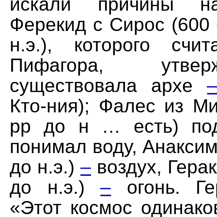
искали причины на
Ферекид с Сирос (600 
н.э.), которого счи
Пифагора, утве
существовала архе
Кто-ния); Фалес из Ми
pp до н … есть) по
понимал воду, Анаксим
до н.э.)
–
воздух, Герак
до н.э.)
–
огонь. Ге
«Этот космос одинако