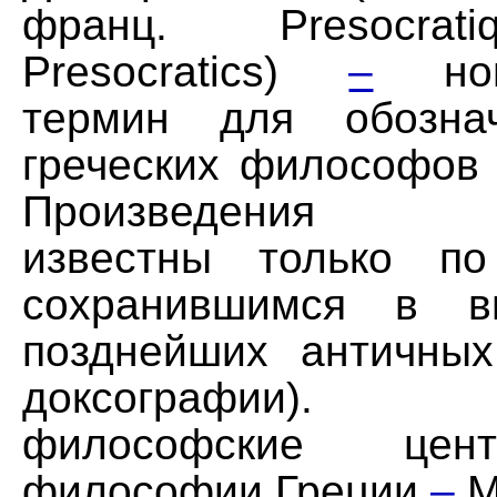
франц. Presocrati
Presocratics)
–
ново
термин для обозна
греческих философов 6
Произведения до
известны только по
сохранившимся в в
позднейших античных
доксографии).
философские цен
философии Греции
–
М