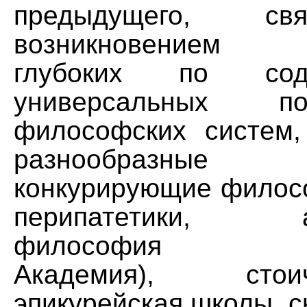
предыдущего, св
возникновением зн
глубоких по со
универсальных п
философских систем
разнообразные эк
конкурирующие филос
перипатетики, ак
философия (Пла
Академия), сто
эпикурейская школы, с