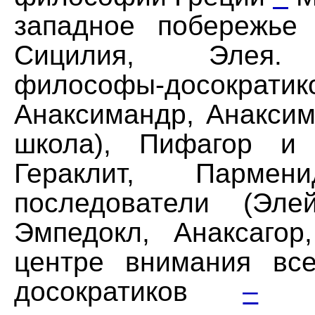
западное побережье
Сицилия, Элея.
философы-досократ
Анаксимандр, Анаксим
школа), Пифагор и 
Гераклит, Парм
последователи (Эле
Эмпедокл, Анаксагор
центре внимания вс
досократиков
–
ко