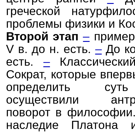
греческой натурфил
проблемы физики и Ко
Второй этап
–
пример
V в. до н. есть.
–
До ко
есть.
–
Классически
Сократ, которые впер
определить суть
осуществили антро
поворот в философии
наследие Платона и