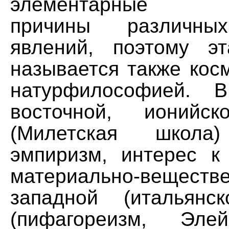
элементарные пе
причины различны
явлений, поэтому э
называется также кос
натурфилософией. 
восточной, ионийск
(Милетская школа)
эмпиризм, интерес к
материально-вещест
западной (итальянс
(пифагореизм, Эле