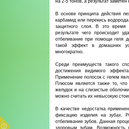
на 2-5 тонов, а результат заметен
В основе принципа действия ле
карбамид или перекись водорода.
защитного слоя. В это время 
результате чего происходит уд
отбеливание при помощи геля д
такой эффект в домашних ус
многократно.
Среди преимуществ такого сп
достижения видимого эффекта,
Применение полосок с гелем явл
Плюсом является также то, что
желудок и на слизистые оболоч
можно считать их невысокую стои
В качестве недостатка примене
фиксацию изделия на зубах. Р
отбеливание зубов. Данная проце
здоровым зубам. Возможность 