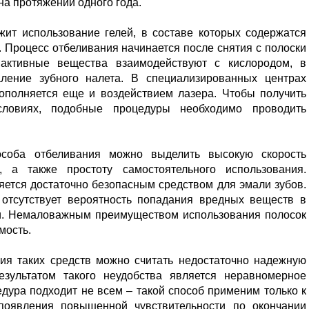
 на протяжении одного года.
жит использование гелей, в составе которых содержатся
 Процесс отбеливания начинается после снятия с полоски
активные вещества взаимодействуют с кислородом, в
аление зубного налета. В специализированных центрах
ополняется еще и воздействием лазера. Чтобы получить
ловиях, подобные процедуры необходимо проводить
особа отбеливания можно выделить высокую скорость
 а также простоту самостоятельного использования.
яется достаточно безопасным средством для эмали зубов.
 отсутствует вероятность попадания вредных веществ в
ки. Немаловажным преимуществом использования полосок
мость.
ния таких средств можно считать недостаточно надежную
езультатом такого неудобства является неравномерное
дура подходит не всем – такой способ применим только к
появления повышенной чувствительности по окончании