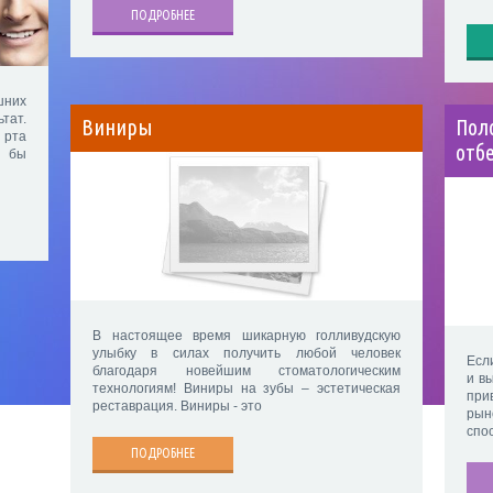
ПОДРОБНЕЕ
шних
тат.
Виниры
Поло
 рта
отб
о бы
В настоящее время шикарную голливудскую
улыбку в силах получить любой человек
Есл
благодаря новейшим стоматологическим
и в
технологиям! Виниры на зубы – эстетическая
при
реставрация. Виниры - это
рын
спо
ПОДРОБНЕЕ