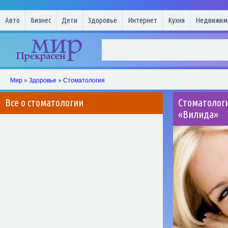
Авто
Бизнес
Дети
Здоровье
Интернет
Кухня
Недвижим
Мир
»
Здоровье
»
Стоматология
Все о стоматологии
Стоматологи
«Вилида»