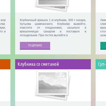
 или
Клубничный крюшон 1 кг клубники, 300 г сахара,
Лим
лки.
бутылка шампанского. Клубники вымойте,
сли
уки,
очистите от плодоножек, засыпьте в
ван
то и
крюшонницах сахаром и поставьте в
сто
холодильник. При гостях вылейте в
шок
ПОДРОБНЕЕ
Клубника со сметаной
Суп