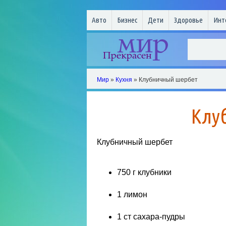
Авто
Бизнес
Дети
Здоровье
Инт
Мир
»
Кухня
» Клубничный шербет
Клу
Клубничный шербет
750 г клубники
1 лимон
1 ст сахара-пудры