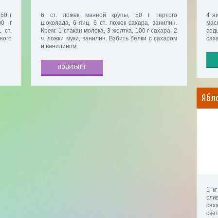
 50 г
6 ст. ложек манной крупы, 50 г тертого
4 яи
00 г
шоколада, 6 яиц, 6 ст. ложек сахара, ванилин.
мас
 ст.
Крем: 1 стакан молока, 3 желтка, 100 г сахара, 2
соды
ного
ч. ложки муки, ванилин. Взбить белки с сахаром
саха
и ванилином,
ПОДРОБНЕЕ
Ябл
1 кг
слив
сах
све