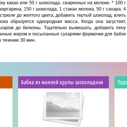
у какао или 50 г шоколада, сваренных на молоке. * 100 г
маргарина, 150 г шоколада, 1 стакан молока, 50 г сахара, 4
астрюле до желтого цвета, добавить тертый шоколад, влить
ока образуется однородная масса. Когда она загустеет,
сахаром до белизны. Тщательно вымешать, добавить пену
занные жиром и посыпанные сухарями формочки для бабок
в течение 30 мин.
Бабка из манной крупы шоколадная
Пуд