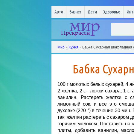
Авто
Бизнес
Дети
Здоровье
Инт
Мир
»
Кухня
» Бабка Сухарная шоколадная 
Бабка Сухар
100 г молотых белых сухарей, 4 яи
2 желтка, 2 ст. ложки сахара, 1 ст
ванилин. Растереть желтки с 
лимонный сок, и все это смеша
духовке (220 °) в течение 30 мин
так: желтки растереть с сахаром 
горячим молоком. Поставить на м
плиты, добавить ванилин, масл