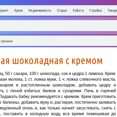
ернет
Кухня
Недвижимость
Отдых
Работа
Стройка
Товар
с кремом
ная шоколадная с кремом
ц, 50 г сахара, 100 г шоколада, сок и цедра 1 лимона. Крем:
акан молока, 1 ст. ложка муки, 1 ч. ложка сливочного масла,
сахаром и растопленным шоколадом, добавить цедру и
ть с пеной взбитых белков и сухарями. Печь в горячей
. Подавать бабку рекомендуется с кремом. Крем приготовить
до белизны, добавить муку и, растирая, постепенно заливать
едленный огонь и, как только начнет загустевать, снять с
о, поставить в холодную воду, все время помешивая до