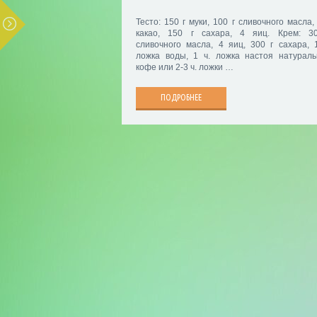
Тесто: 150 г муки, 100 г сливочного масла,
какао, 150 г сахара, 4 яиц. Крем: 3
сливочного масла, 4 яиц, 300 г сахара, 1
ложка воды, 1 ч. ложка настоя натураль
кофе или 2-3 ч. ложки …
ПОДРОБНЕЕ