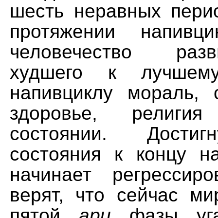
шесть неравных пер
протяжении напивци
человечество раз
худшего к лучшем
напивциклу мораль, с
здоровье, религ
состоянии. Достиг
состояния к концу на
начинает регрессир
верят, что сейчас ми
пятой
ари
фазы уга