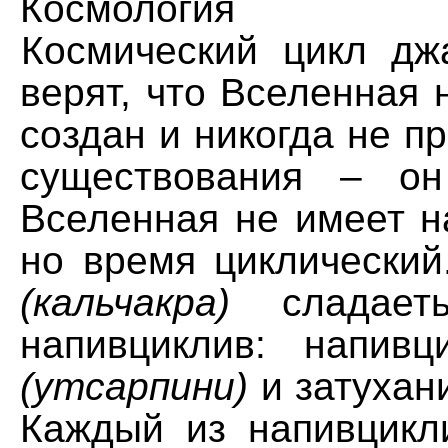
Космология
Космический цикл д
верят, что Вселенная 
создан и никогда не пр
существования – он
Вселенная не имеет н
но время циклический
(кальчакра)
сладаеть
напивциклив: напивц
(утсарпини)
и затухан
Каждый из напивцикл