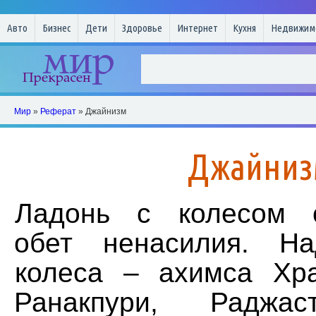
Авто
Бизнес
Дети
Здоровье
Интернет
Кухня
Недвижим
Мир
»
Реферат
» Джайнизм
Джайниз
Ладонь с колесом с
обет ненасилия. На
колеса – ахимса
Хр
Ранакпури, Раджас