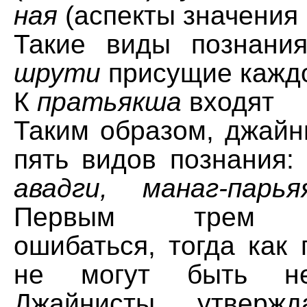
ная
(аспекты значения 
Такие виды познани
шрути
присущие каждо
К
пратьякша
входят
Таким образом, джайн
пять видов познания
авадги, манаг-парь
Первым трем св
ошибаться, тогда как
не могут быть неп
Джайнисты утверж