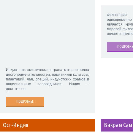
Философия 
одновременно 
является кру
мировой фило
является вклю
ПОДРОБНЕ
Индия – это экзотическая страна, которая полна
достопримечательностей, памятников культуры,
плантаций, чая, специй, индуистских храмов и
национальных заповедников. Индия –
достаточно
ПОДРОБНЕЕ
Ост-Индия
Викрам Сам