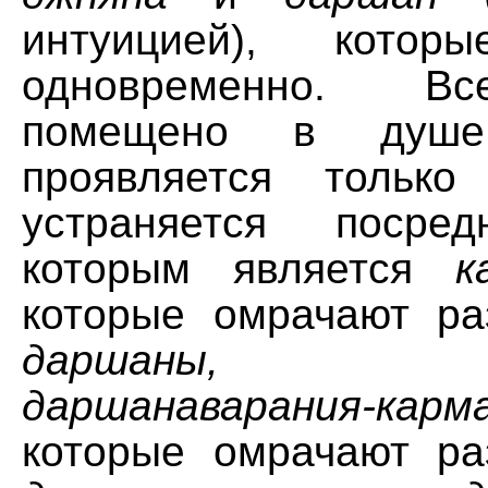
интуицией), котор
одновременно. В
помещено в душе
проявляется только
устраняется посред
которым является
к
которые омрачают р
даршаны,
назы
даршанаварания-карма
которые омрачают р