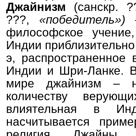
Джайнизм
(санскр. ??
???,
«победитель»)
–
философское учение
Индии приблизительно в
э, распространенное 
Индии и Шри-Ланке. 
мире джайнизм – н
количеству верующ
влиятельная в Ин
насчитывается приме
религия. Джайны с