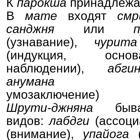
К
парокша
принадлежа
В
мате
входят
смр
санджня
или
(узнавание),
чурита
(индукция, осн
наблюдении),
абги
анумана
(дедук
умозаключение)
Шрути-джняна
быва
видов:
лабдги
(ассоци
(внимание),
упайога
(