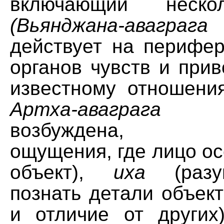
включающий неско
(Вьянджана-аваграга
(
действует на перифер
органов чувств и прив
известному отношения
Артха-аваграга
(с
возбуждена, пе
ощущения, где лицо о
объект),
иха
(разу
познать детали объект
и отличие от других