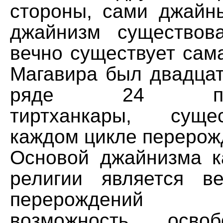
стороны, сами джайны
джайнизм существов
вечно существует сам
Магавира был двадцат
ряде 24 просв
тиртханкары, сущ
каждом цикле перерож
Основой джайнизма к
религии является в
перерождений
возможность осво