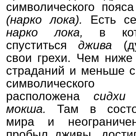
символического пояса
(нарко лока).
Есть се
нарко лока,
в кот
спуститься
джива
(ду
свои грехи. Чем ниже
страданий и меньше с
символического
расположена
сидхи
мокша.
Там в состо
мира и неограничен
пробыл дживы, дости