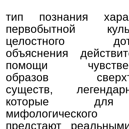
тип познания хара
первобытной кул
целостного дотео
объяснения действи
помощи чувственн
образов сверхъе
существ, легендар
которые для 
мифологическог
предстают реальным