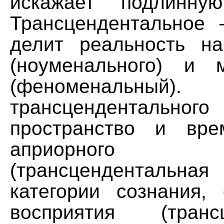
искажает подлинную
Трансцендентальное 
делит реальность н
(ноуменального) и
(феноменальный)
трансцендентально
пространство и вр
априорного с
(трансцендентальна
категории сознания
восприятия (трансц