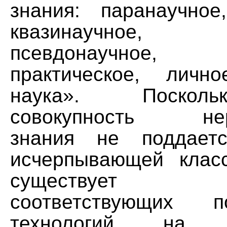
знания: паранаучное
квазинаучное, а
псевдонаучное,
практическое, личн
наука». Поскол
совокупность нера
знания не поддает
исчерпывающей клас
существует р
соответствующих по
технологий на 