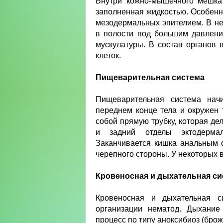
Внутри кожно-мышечного мешка 
заполненная жидкостью. Особенно
мезодермальных эпителием. В не
в полости под большим давлени
мускулатуры. В состав органов 
клеток.
Пищеварительная система
Пищеварительная система нач
переднем конце тела и окружен
собой прямую трубку, которая де
и задний отделы эктодермал
Заканчивается кишка анальным 
черепного стороны. У некоторых в
Кровеносная и дыхательная с
Кровеносная и дыхательная си
организации нематод. Дыхание
процесс по типу аноксибиоз (брож