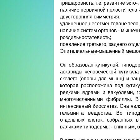
тришаровисть, т.е. развитие экто-
наличие первичной полости тела 
двусторонняя симметрия;
удлиненное несегментоване тело,
наличие систем органов - мышечн
роздильностатевисть;
появление третьего, заднего отд
Эпителиальные-мышечный мешо
Он образован кутикулой, гиподе
аскариды человеческой кутикул
скелета (опоры для мышц) и защ
которая расположена под кутик
редкими ядрами и вакуолями, г
многочисленными фибриллы. В
интенсивный биосинтез. Она явл
гельминта вещества. Во гипод
отдельных клеток, собранных 
валиками гиподермы - спинным, 