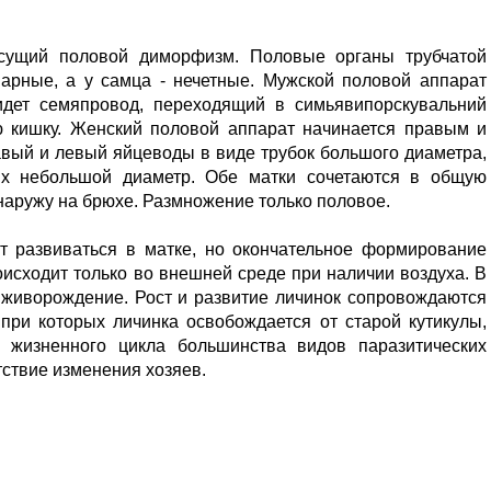
сущий половой диморфизм. Половые органы трубчатой
парные, а у самца - нечетные. Мужской половой аппарат
идет семяпровод, переходящий в симьявипорскувальний
 кишку. Женский половой аппарат начинается правым и
авый и левый яйцеводы в виде трубок большого диаметра,
х небольшой диаметр. Обе матки сочетаются в общую
наружу на брюхе. Размножение только половое.
 развиваться в матке, но окончательное формирование
исходит только во внешней среде при наличии воздуха. В
 живорождение. Рост и развитие личинок сопровождаются
при которых личинка освобождается от старой кутикулы,
я жизненного цикла большинства видов паразитических
тствие изменения хозяев.