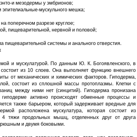
, энто-и мезодермы у эмбрионов;
и эпителиальные-мускульного мешка;
 на поперечном разрезе круглое;
ой, пищеварительной, нервной и половой;
ела пищеварительной системы и анального отверстия.
к
рмой и мускулатурой. По данным Ю. К. Богоявленского, в
а состоит из 10 слоев. Она выполняет функцию внешнего
иты от механических и химических факторов. Гиподерма,
улой, состоит из сплошной массы протоплазмы. Клетки с
раниц между ними нет (синцитий). Гиподерма пронизана
 гиподерме активно происходят обменные процессы и
яется также барьером, который задерживает вредные для
ермой расположена мускулатура, которая состоит из
в 4 тяжи продольных мышц, отделенных друг от друга
брюшным и двумя боковыми.