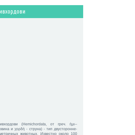
ивхордови
ивхордови (Hemichordata, от греч. ἡμι--
овина и χορδή - струна) - тип двусторонне-
метричных животных. Известно около 100