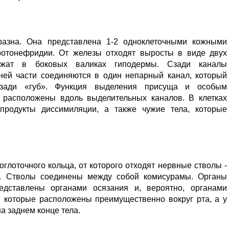
разна. Она представлена 1-2 одноклеточными кожными
ротонефридии. От железы отходят выросты в виде двух
ежат в боковых валиках гиподермы. Сзади каналы
дней части соединяются в один непарный канал, который
озади «губ». Функция выделения присуща и особым
 расположены вдоль выделительных каналов. В клетках
продукты диссимиляции, а также чужие тела, которые
оглоточного кольца, от которого отходят нервные стволы -
. Стволы соединены между собой комисурамы. Органы
едставлены органами осязания и, вероятно, органами
и, которые расположены преимущественно вокруг рта, а у
а заднем конце тела.