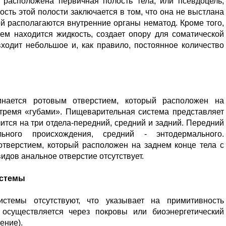
расположена первичная полость тела, или псевдоцель,
сть этой полости заключается в том, что она не выстлана
й располагаются внутренние органы нематод. Кроме того,
ем находится жидкость, создает опору для соматической
входит небольшое и, как правило, постоянное количество
инается ротовым отверстием, который расположен на
 тремя «губами». Пищеварительная система представляет
лится на три отдела-передний, средний и задний. Передний
ьного происхождения, средний - энтодермального.
отверстием, который расположен на заднем конце тела с
идов анальное отверстие отсутствует.
истемы
стемы отсутствуют, что указывает на примитивность
 осуществляется через покровы или биоэнергетический
ение).