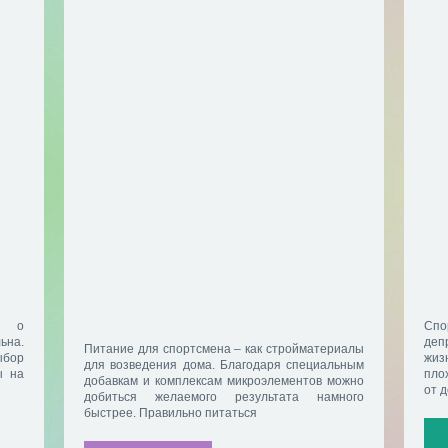
а о
Спо
ьна.
деп
Питание для спортсмена – как стройматериалы
ыбор
жиз
для возведения дома. Благодаря специальным
ы на
пло
добавкам и комплексам микроэлементов можно
от 
добиться желаемого результата намного
быстрее. Правильно питаться