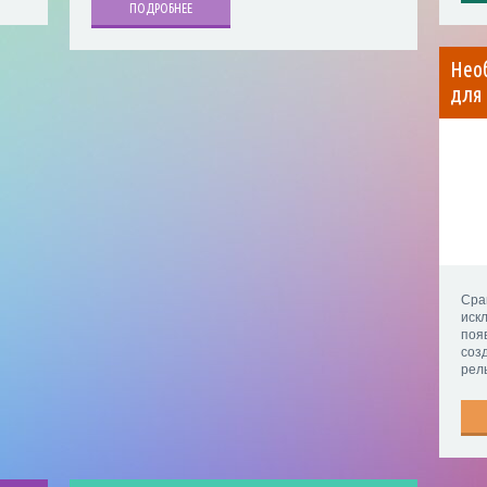
ПОДРОБНЕЕ
Нео
для
Сра
иск
поя
соз
рел