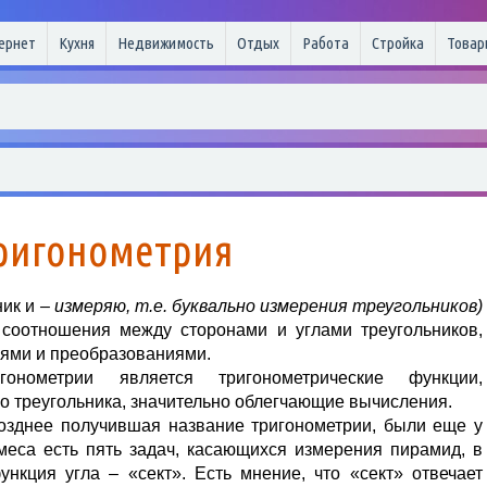
ернет
Кухня
Недвижимость
Отдых
Работа
Стройка
Товар
ригонометрия
ник и
– измеряю, т.е. буквально измерения треугольников)
 соотношения между сторонами и углами треугольников,
ями и преобразованиями.
онометрии является тригонометрические функции,
о треугольника, значительно облегчающие вычисления.
позднее получившая название тригонометрии, были еще у
меса есть пять задач, касающихся измерения пирамид, в
ункция угла – «сект». Есть мнение, что «сект» отвечает