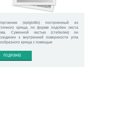
гортанник (epiglottis) построенный из
стичного хряща, по форме подобен листа
ева. Суженной частью (стебелек) он
соединен к внутренней поверхности угла
ообразного хряща с помощью
ПОДРОБНЕЕ