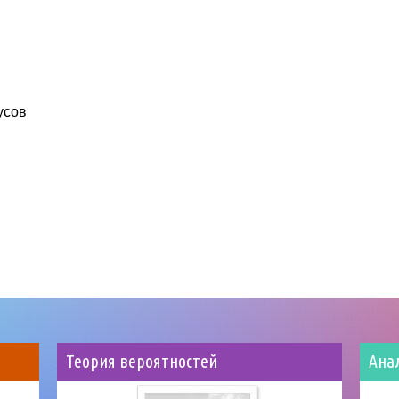
усов
Теория вероятностей
Ана