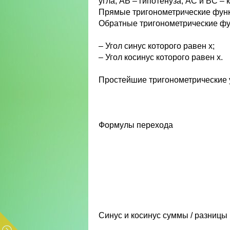
угла, AB – гипотенуза, AC и BC – 
Прямые тригонометрические фун
Обратные тригонометрические ф
– Угол синус которого равен х;
– Угол косинус которого равен х.
Простейшие тригонометрические
Формулы перехода
Синус и косинус суммы / разницы