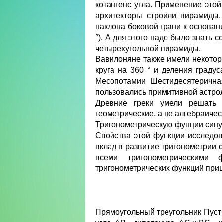
котангенс угла. Применение этой
архитекторы строили пирамиды,
наклона боковой грани к основан
°). А для этого надо было знат
четырехугольной пирамиды.
Вавилоняне также имели некоторы
круга на 360 ° и деления градус
Месопотамии Шестидесятерична
пользовались примитивной астро
Древние греки умели решать 
геометрические, а не алгебраичес
Тригонометрическую фунции син
Свойства этой функции исследов
вклад в развитие тригонометрии 
всеми тригонометрическими
тригонометрических функций приш
Прямоугольный треугольник Пуст