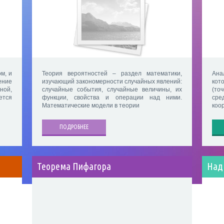
м, и
Теория вероятностей – раздел математики,
Ана
ение
изучающий закономерности случайных явлений:
кот
ой,
случайные события, случайные величины, их
(то
ется
функции, свойства и операции над ними.
сре
Математические модели в теории
коор
ПОДРОБНЕЕ
Теорема Пифагора
Над