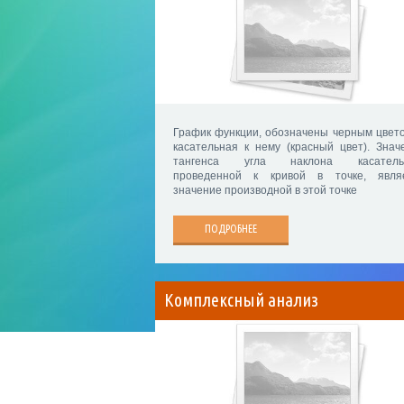
График функции, обозначены черным цвето
касательная к нему (красный цвет). Знач
тангенса угла наклона касательн
проведенной к кривой в точке, явля
значение производной в этой точке
ПОДРОБНЕЕ
Комплексный анализ