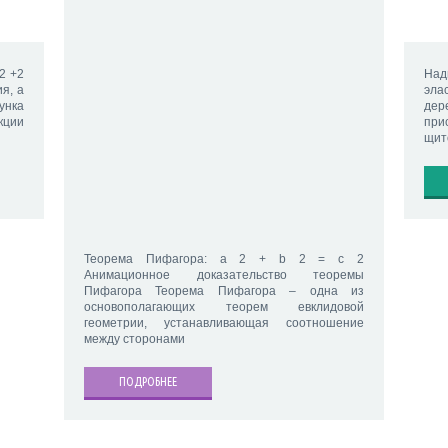
 2 +2
Над
я, а
эла
унка
дер
кции
при
щит
Теорема Пифагора: a 2 + b 2 = c 2
Анимационное доказательство теоремы
Пифагора Теорема Пифагора – одна из
основополагающих теорем евклидовой
геометрии, устанавливающая соотношение
между сторонами
ПОДРОБНЕЕ