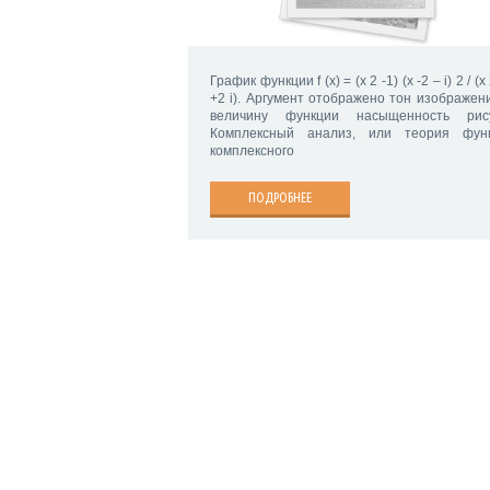
График функции f (x) = (x 2 -1) (x -2 – i) 2 / (x
+2 i). Аргумент отображено тон изображени
величину функции насыщенность рис
Комплексный анализ, или теория фун
комплексного
ПОДРОБНЕЕ