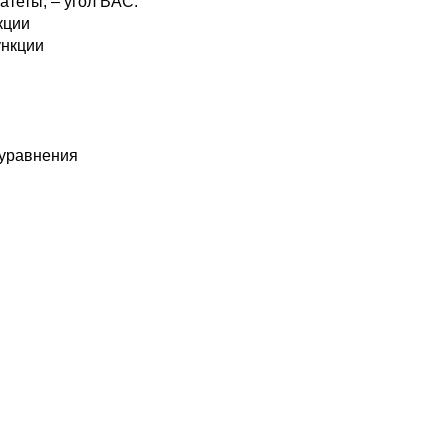
катеты, – угол BAC.
кции
ункции
 уравнения