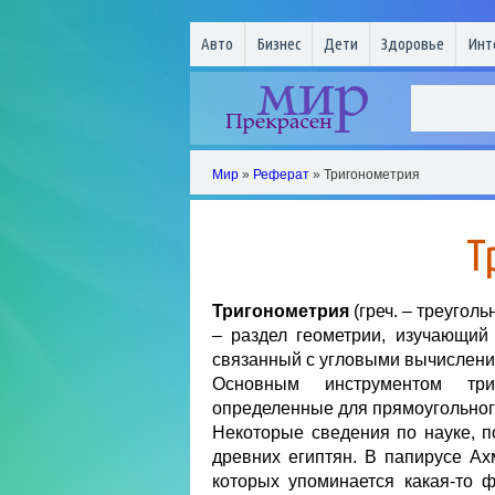
Авто
Бизнес
Дети
Здоровье
Инт
Мир
»
Реферат
» Тригонометрия
Т
Тригонометрия
(греч. – треуголь
– раздел геометрии, изучающий
связанный с угловыми вычислени
Основным инструментом триг
определенные для прямоугольног
Некоторые сведения по науке, 
древних египтян. В папирусе Ах
которых упоминается какая-то ф