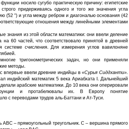
 функции носило сугубо практическую причину: египетские
 строго придерживаясь одного и того же значения угла
ию (52 °) и угла между ребром и диагональю основания (42
ь соответствующие отношения между линейными элементами
е знания из этой области математики: они ввели деление
а на 60 частей, что соответствовало принятой в древней
я системе счисления. Для измерения углов вавилоняне
лябией.
многие тригонометрических задач, но они применяли
кие методы.
ус впервые ввели древние индийцы в
«Сурья Сиддханти».
ал индийский математик 5 века Ариабхата I. Дальнейший
сделали арабские математики. До 10 века они оперировали
 фунции и протабелювалы их. В Европу понятие
ло с переводами трудов аль-Баттани и Ат-Туси.
ь ABC – прямоугольный треугольник. C – вершина прямого