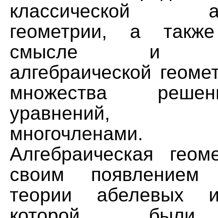
классической алг
геометрии, а такж
смысле и сов
алгебраической геоме
множества реше
уравнений, з
многочленами.
Алгебраическая геом
своим появлением 
теории абелевых и
которой были