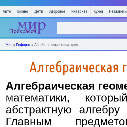
Авто
Бизнес
Дети
Здоровье
Интернет
Кухня
Недвижим
Мир
»
Реферат
» Алгебраическая геометрия
Алгебраическая 
Алгебраическая геом
математики, которы
абстрактную алгебру 
Главным предмет