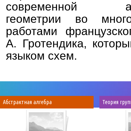
современной алг
геометрии во мног
работами французско
А. Гротендика, котор
языком схем.
Абстрактная алгебра
Теория груп