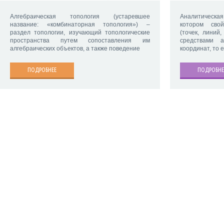
Алгебраическая топология (устаревшее
Аналитическая
название: «комбинаторная топология») –
котором свой
раздел топологии, изучающий топологические
(точек, линий
пространства путем сопоставления им
средствами 
алгебраических объектов, а также поведение
координат, то 
ПОДРОБНЕЕ
ПОДРОБНЕ